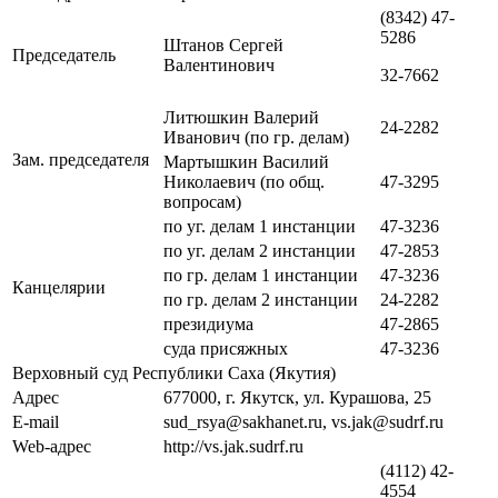
(8342) 47-
5286
Штанов Сергей
Председатель
Валентинович
32-7662
Литюшкин Валерий
24-2282
Иванович (по гр. делам)
Зам. председателя
Мартышкин Василий
Николаевич (по общ.
47-3295
вопросам)
по уг. делам 1 инстанции
47-3236
по уг. делам 2 инстанции
47-2853
по гр. делам 1 инстанции
47-3236
Канцелярии
по гр. делам 2 инстанции
24-2282
президиума
47-2865
суда присяжных
47-3236
Верховный суд Республики Саха (Якутия)
Адрес
677000, г. Якутск, ул. Курашова, 25
E-mail
sud_rsya@sakhanet.ru, vs.jak@sudrf.ru
Web-адрес
http://vs.jak.sudrf.ru
(4112) 42-
4554