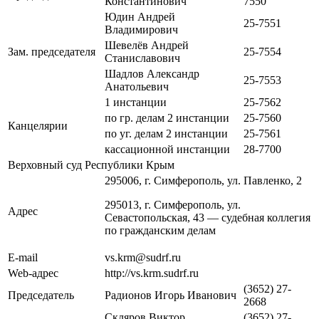
Константинович
7550
Юдин Андрей
25-7551
Владимирович
Шевелёв Андрей
Зам. председателя
25-7554
Станиславович
Шадлов Александр
25-7553
Анатольевич
1 инстанции
25-7562
по гр. делам 2 инстанции
25-7560
Канцелярии
по уг. делам 2 инстанции
25-7561
кассационной инстанции
28-7700
Верховный суд Республики Крым
295006, г. Симферополь, ул. Павленко, 2
295013, г. Симферополь, ул.
Адрес
Севастопольская, 43 — судебная коллегия
по гражданским делам
E-mail
vs.krm@sudrf.ru
Web-адрес
http://vs.krm.sudrf.ru
(3652) 27-
Председатель
Радионов Игорь Иванович
2668
Скляров Виктор
(3652) 27-