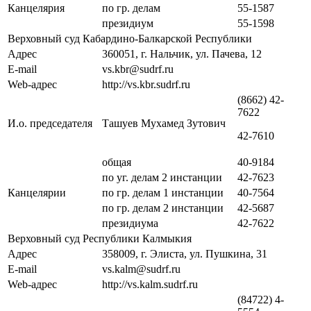
Канцелярия
по гр. делам
55-1587
президиум
55-1598
Верховный суд Кабардино-Балкарской Республики
Адрес
360051, г. Нальчик, ул. Пачева, 12
E-mail
vs.kbr@sudrf.ru
Web-адрес
http://vs.kbr.sudrf.ru
(8662) 42-
7622
И.о. председателя
Ташуев Мухамед Зутович
42-7610
общая
40-9184
по уг. делам 2 инстанции
42-7623
Канцелярии
по гр. делам 1 инстанции
40-7564
по гр. делам 2 инстанции
42-5687
президиума
42-7622
Верховный суд Республики Калмыкия
Адрес
358009, г. Элиста, ул. Пушкина, 31
E-mail
vs.kalm@sudrf.ru
Web-адрес
http://vs.kalm.sudrf.ru
(84722) 4-