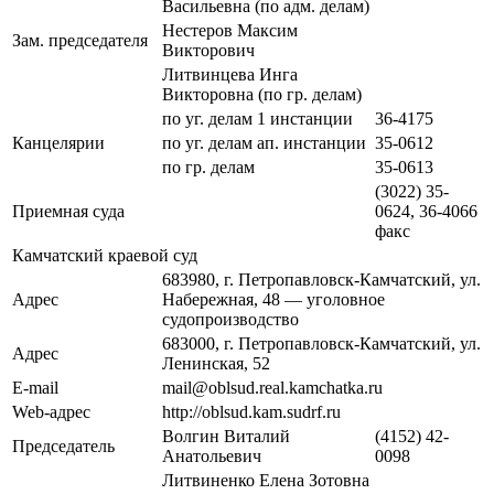
Васильевна (по адм. делам)
Нестеров Максим
Зам. председателя
Викторович
Литвинцева Инга
Викторовна (по гр. делам)
по уг. делам 1 инстанции
36-4175
Канцелярии
по уг. делам ап. инстанции
35-0612
по гр. делам
35-0613
(3022) 35-
Приемная суда
0624, 36-4066
факс
Камчатский краевой суд
683980, г. Петропавловск-Камчатский, ул.
Адрес
Набережная, 48 — уголовное
судопроизводство
683000, г. Петропавловск-Камчатский, ул.
Адрес
Ленинская, 52
E-mail
mail@oblsud.real.kamchatka.ru
Web-адрес
http://oblsud.kam.sudrf.ru
Волгин Виталий
(4152) 42-
Председатель
Анатольевич
0098
Литвиненко Елена Зотовна