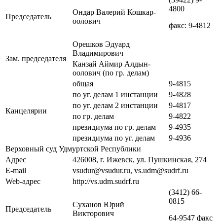
4800
Ондар Валерий Кошкар-
Председатель
оолович
факс: 9-4812
Орешков Эдуард
Владимирович
Зам. председателя
Канзай Аймир Алдын-
оолович (по гр. делам)
общая
9-4815
по уг. делам 1 инстанции
9-4828
по уг. делам 2 инстанции
9-4817
Канцелярии
по гр. делам
9-4822
президиума по гр. делам
9-4935
президиума по уг. делам
9-4936
Верховный суд Удмуртской Республики
Адрес
426008, г. Ижевск, ул. Пушкинская, 274
E-mail
vsudur@vsudur.ru, vs.udm@sudrf.ru
Web-адрес
http://vs.udm.sudrf.ru
(3412) 66-
0815
Суханов Юрий
Председатель
Викторович
64-9547 факс