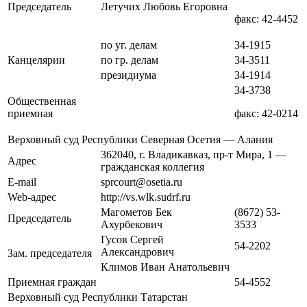
Председатель
Летучих Любовь Егоровна
факс: 42-4452
по уг. делам
34-1915
Канцелярии
по гр. делам
34-3511
президиума
34-1914
34-3738
Общественная
приемная
факс: 42-0214
Верховный суд Республики Северная Осетия — Алания
362040, г. Владикавказ, пр-т Мира, 1 —
Адрес
гражданская коллегия
E-mail
sprcourt@osetia.ru
Web-адрес
http://vs.wlk.sudrf.ru
Магометов Бек
(8672) 53-
Председатель
Ахурбекович
3533
Гусов Сергей
54-2202
Александрович
Зам. председателя
Климов Иван Анатольевич
Приемная граждан
54-4552
Верховный суд Республики Татарстан