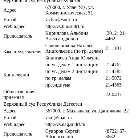
Верховный суд Республики Бурятия
670000, г. Улан-Удэ, ул.
Адрес
Коммунистическая, 51
E-mail
vs.bur@sudrf.ru
Web-адрес
http://vs.bur.sudrf.ru
Кириллова Альбина
(3012) 21-
Председатель
Александровна
4462
Сокольникова Наталья
21-1101
Анатольевна (по гр. делам)
Зам. председателя
Бидогаева Аида Юрьевна
по уг. делам 1 инстанции
21-4762
по уг. делам 2 инстанции
21-4285
Канцелярии
по гр. делам
21-5072
президиума
21-4565
Общественная
22-0437
приемная
Верховный суд Республики Дагестан
Адрес
367000, г. Махачкала, ул. Даниялова, 22
E-mail
vsrd@mail.ru
Web-адрес
http://vs.dag.sudrf.ru
Суворов Сергей
(8722) 67-
Председатель
Афанасьевич
3682