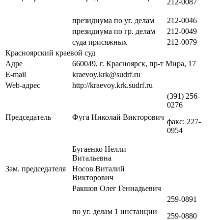
212-0087
президиума по уг. делам
212-0046
президиума по гр. делам
212-0049
суда присяжных
212-0079
Красноярский краевой суд
Адре
660049, г. Красноярск, пр-т Мира, 17
E-mail
kraevoy.krk@sudrf.ru
Web-адрес
http://kraevoy.krk.sudrf.ru
(391) 256-
0276
Председатель
Фуга Николай Викторович
факс: 227-
0954
Бугаенко Нелли
Витальевна
Зам. председателя
Носов Виталий
Викторович
Ракшов Олег Геннадьевич
259-0891
по уг. делам 1 инстанции
259-0880