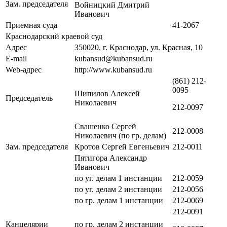
Зам. председателя
Войницкий Дмитрий
Иванович
Приемная суда
41-2067
Краснодарский краевой суд
Адрес
350020, г. Краснодар, ул. Красная, 10
E-mail
kubansud@kubansud.ru
Web-адрес
http://www.kubansud.ru
(861) 212-
0095
Шипилов Алексей
Председатель
Николаевич
212-0097
Свашенко Сергей
212-0008
Николаевич (по гр. делам)
Зам. председателя
Кротов Сергей Евгеньевич
212-0011
Пятигора Александр
Иванович
по уг. делам 1 инстанции
212-0059
по уг. делам 2 инстанции
212-0056
по гр. делам 1 инстанции
212-0069
212-0091
Канцелярии
по гр. делам 2 инстанции