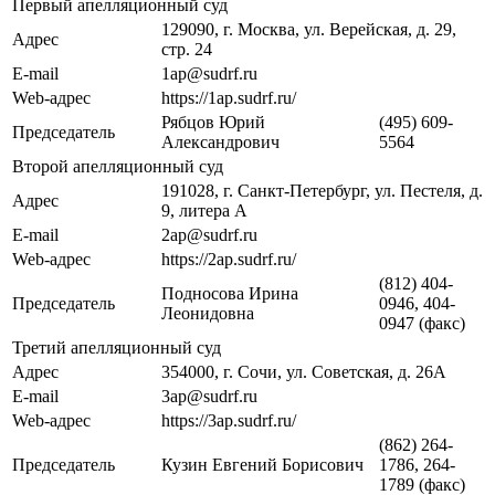
Первый апелляционный суд
129090, г. Москва, ул. Верейская, д. 29,
Адрес
стр. 24
E-mail
1ap@sudrf.ru
Web-адрес
https://1ap.sudrf.ru/
Рябцов Юрий
(495) 609-
Председатель
Александрович
5564
Второй апелляционный суд
191028, г. Санкт-Петербург, ул. Пестеля, д.
Адрес
9, литера А
E-mail
2ap@sudrf.ru
Web-адрес
https://2ap.sudrf.ru/
(812) 404-
Подносова Ирина
Председатель
0946, 404-
Леонидовна
0947 (факс)
Третий апелляционный суд
Адрес
354000, г. Сочи, ул. Советская, д. 26А
E-mail
3ap@sudrf.ru
Web-адрес
https://3ap.sudrf.ru/
(862) 264-
Председатель
Кузин Евгений Борисович
1786, 264-
1789 (факс)