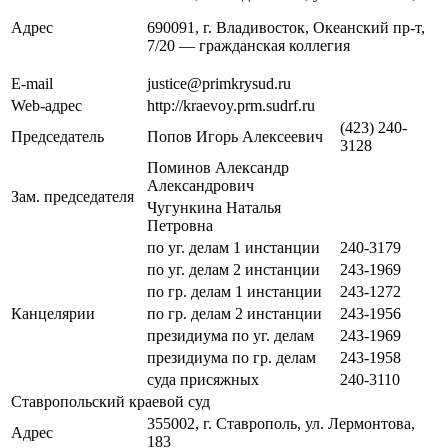
Адрес
690091, г. Владивосток, Океанский пр-т,
7/20 — гражданская коллегия
E-mail
justice@primkrysud.ru
Web-адрес
http://kraevoy.prm.sudrf.ru
(423) 240-
Председатель
Попов Игорь Алексеевич
3128
Поминов Александр
Александрович
Зам. председателя
Чугункина Наталья
Петровна
по уг. делам 1 инстанции
240-3179
по уг. делам 2 инстанции
243-1969
по гр. делам 1 инстанции
243-1272
Канцелярии
по гр. делам 2 инстанции
243-1956
президиума по уг. делам
243-1969
президиума по гр. делам
243-1958
суда присяжных
240-3110
Ставропольский краевой суд
355002, г. Ставрополь, ул. Лермонтова,
Адрес
183