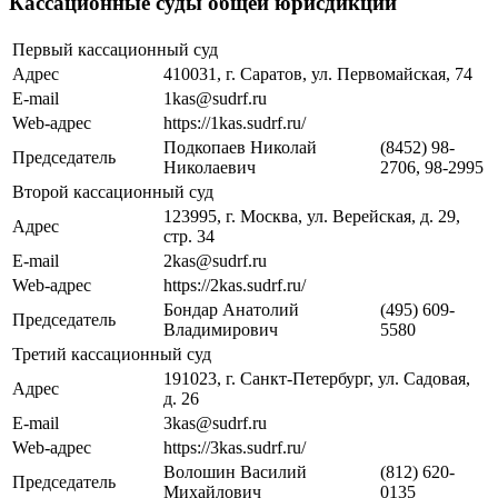
Кассационные суды общей юрисдикции
Первый кассационный суд
Адрес
410031, г. Саратов, ул. Первомайская, 74
E-mail
1kas@sudrf.ru
Web-адрес
https://1kas.sudrf.ru/
Подкопаев Николай
(8452) 98-
Председатель
Николаевич
2706, 98-2995
Второй кассационный суд
123995, г. Москва, ул. Верейская, д. 29,
Адрес
стр. 34
E-mail
2kas@sudrf.ru
Web-адрес
https://2kas.sudrf.ru/
Бондар Анатолий
(495) 609-
Председатель
Владимирович
5580
Третий кассационный суд
191023, г. Санкт-Петербург, ул. Садовая,
Адрес
д. 26
E-mail
3kas@sudrf.ru
Web-адрес
https://3kas.sudrf.ru/
Волошин Василий
(812) 620-
Председатель
Михайлович
0135