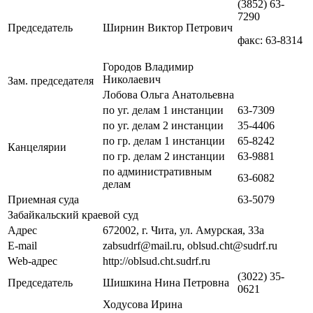
(3852) 63-
7290
Председатель
Ширнин Виктор Петрович
факс: 63-8314
Городов Владимир
Николаевич
Зам. председателя
Лобова Ольга Анатольевна
по уг. делам 1 инстанции
63-7309
по уг. делам 2 инстанции
35-4406
по гр. делам 1 инстанции
65-8242
Канцелярии
по гр. делам 2 инстанции
63-9881
по административным
63-6082
делам
Приемная суда
63-5079
Забайкальский краевой суд
Адрес
672002, г. Чита, ул. Амурская, 33а
E-mail
zabsudrf@mail.ru, oblsud.cht@sudrf.ru
Web-адрес
http://oblsud.cht.sudrf.ru
(3022) 35-
Председатель
Шишкина Нина Петровна
0621
Ходусова Ирина