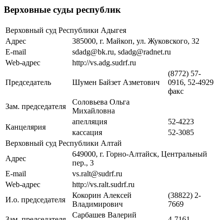
Верховные суды республик
Верховный суд Республики Адыгея
Адрес
385000, г. Майкоп, ул. Жуковского, 32
E-mail
sdadg@bk.ru, sdadg@radnet.ru
Web-адрес
http://vs.adg.sudrf.ru
(8772) 57-
Председатель
Шумен Байзет Азметович
0916, 52-4929
факс
Соловьева Ольга
Зам. председателя
Михайловна
апелляция
52-4223
Канцелярия
кассация
52-3085
Верховный суд Республики Алтай
649000, г. Горно-Алтайск, Центральный
Адрес
пер., 3
E-mail
vs.ralt@sudrf.ru
Web-адрес
http://vs.ralt.sudrf.ru
Кокорин Алексей
(38822) 2-
И.о. председателя
Владимирович
7669
Сарбашев Валерий
Зам. председателя
4-7161