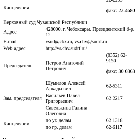
Канцелярия
факс: 22-4680
Верховный суд Чувашской Республики
428000, г. Чебоксары, Президентский б-р,
Адрес
12
E-mail
vsud@cbx.ru, vs.chv@sudrf.ru
Web-адрес
http://vs.chv.sudrf.ru/
(8352) 62-
9150
Петров Анатолий
Председатель
Петрович
факс: 30-0363
Шумилов Алексей
62-5311
Аркадьевич
Васильев Павел
Зам. председателя
62-2217
Григорьевич
Савелькина Галина
Олеговна
по уг. делам
62-1318
Канцелярии
по гр. делам
62-6117