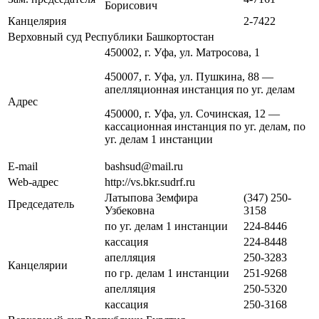
Борисович
Канцелярия
2-7422
Верховный суд Республики Башкортостан
450002, г. Уфа, ул. Матросова, 1
450007, г. Уфа, ул. Пушкина, 88 —
апелляционная инстанция по уг. делам
Адрес
450000, г. Уфа, ул. Сочинская, 12 —
кассационная инстанция по уг. делам, по
уг. делам 1 инстанции
E-mail
bashsud@mail.ru
Web-адрес
http://vs.bkr.sudrf.ru
Латыпова Земфира
(347) 250-
Председатель
Узбековна
3158
по уг. делам 1 инстанции
224-8446
кассация
224-8448
апелляция
250-3283
Канцелярии
по гр. делам 1 инстанции
251-9268
апелляция
250-5320
кассация
250-3168