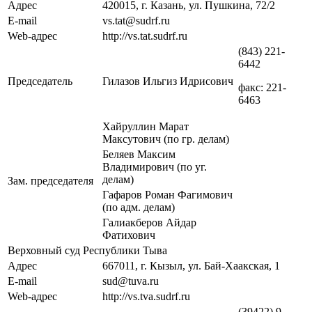
Адрес
420015, г. Казань, ул. Пушкина, 72/2
E-mail
vs.tat@sudrf.ru
Web-адрес
http://vs.tat.sudrf.ru
(843) 221-
6442
Председатель
Гилазов Ильгиз Идрисович
факс: 221-
6463
Хайруллин Марат
Максутович (по гр. делам)
Беляев Максим
Владимирович (по уг.
делам)
Зам. председателя
Гафаров Роман Фагимович
(по адм. делам)
Галиакберов Айдар
Фатихович
Верховный суд Республики Тыва
Адрес
667011, г. Кызыл, ул. Бай-Хаакская, 1
E-mail
sud@tuva.ru
Web-адрес
http://vs.tva.sudrf.ru
(39422) 9-