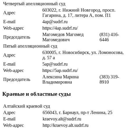
Четвертый апелляционный суд
603022, г. Нижний Новгород, просп.
Адрес
Гагарина, д. 17, литера А, пом. П1
E-mail
4ap@sudrf.ru
Web-адрес
https://4ap.sudrf.ru/
Магомедов Магомед
(831) 416-
Председатель
Магомедович
6446
Пятый апелляционный суд
630005, г. Новосибирск, ул. Ломоносова,
Адрес
д. 57 а
E-mail
5ap@sudrf.ru
Web-адрес
https://5ap.sudrf.ru/
Алексина Марина
(383) 319-
Председатель
Владимировна
8910
Краевые и областные суды
Алтайский краевой суд
Адрес
656043, г. Барнаул, пр-т Ленина, 25
E-mail
kraevoy.alt@sudrf.ru
Web-адрес
http://kraevoy.alt.sudrf.ru