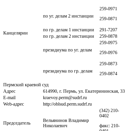
259-0971
по уг. делам 2 инстанции
259-0871
по гр. делам 1 инстанции
291-7207
Канцелярии
по гр. делам 2 инстанции
259-0878
259-0975
президиума по уг. делам
259-0976
259-0873
президиума по гр. делам
259-0874
Пермский краевой суд
Адрес
614990, г. Пермь, ул. Екатерининская, 33
E-mail
kraevoy.perm@sudrf.ru
Web-адрес
http://oblsud.perm.sudrf.ru
(342) 210-
0402
Вельянинов Владимир
Председатель
Николаевич
факс: 210-
0401