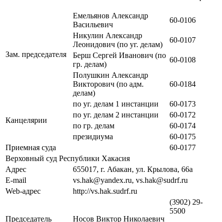
Емельянов Александр
60-0106
Васильевич
Никулин Александр
60-0107
Леонидович (по уг. делам)
Зам. председателя
Берш Сергей Иванович (по
60-0108
гр. делам)
Полушкин Александр
Викторович (по адм.
60-0184
делам)
по уг. делам 1 инстанции
60-0173
по уг. делам 2 инстанции
60-0172
Канцелярии
по гр. делам
60-0174
президиума
60-0175
Приемная суда
60-0177
Верховный суд Республики Хакасия
Адрес
655017, г. Абакан, ул. Крылова, 66а
E-mail
vs.hak@yandex.ru, vs.hak@sudrf.ru
Web-адрес
http://vs.hak.sudrf.ru
(3902) 29-
5500
Председатель
Носов Виктор Николаевич