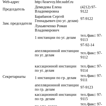
Web-адрес
http://kraevoy.hbr.sudrf.ru
Демидова Елена
(4212) 97-
Председатель
Владимировна
9122
Барабанов Сергей
97-9122
Геннадьевич (по уг. делам)
Зам. председателя
Лукьянченко Роман
Владимирович
тел./факс: 97-
1 инстанции по уг. делам
9113
97-92-14
апелляционной инстанции
тел./факс: 97-
по уг. делам
9112
кассационной инстанции
тел./факс: 97-
по уг. делам
9114
тел./факс: 97-
Секретариаты
1 инстанции по гр. делам
9111
апелляционной инстанции
97-9123
по гр. делам
кассационной инстанции
тел./факс: 97-
по гр. делам
9115
тел./факс: 97-