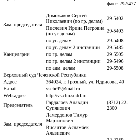
факс: 29-5477
Доможаков Сергей
29-5402
Николаевич (по гр. делам)
Зам. председателя
Пислевич Ирина Петровна
29-5403
(по уг. делам)
по уг. делам
29-5408
по уг. делам 2 инстанции
29-5485
Канцелярии
по гр. делам
29-5505
по гр. делам 2 инстанции
29-5496
по адм. делам
29-5508
Верховный суд Чеченской Республики
Адрес
364024, г. Грозный, ул. Идрисова, 40
E-mail
vschr95@mail.ru
Web-адрес
http://vs.chn.sudrf.ru
Гардалоев Алавдин
(8712) 22-
Председатель
Супянович
2300
Ламердонов Тимур
Мартинович
Зам. председателя
Висаитов Асламбек
Альвиевич
22-2259