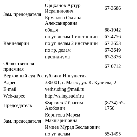
Орцханов Артур
67-3686
Исрапилович
Зам. председателя
Ермакова Оксана
Александровна
общая
68-1042
по уг. делам 1 инстанции
67-4756
Канцелярии
по уг. делам 2 инстанции
67-3653
по гр. делам
67-3649
президиума
67-3876
Общественная
67-0712
приемная
Верховный суд Республики Ингушетия
Адрес
386001, г. Магас, ул. К. Кулиева, 2
E-mail
verhsuding@mail.ru
Web-адрес
http://vs.ing.sudrf.ru
Фаргиев Ибрагим
(8734) 55-
Председатель
Аюбович
1756
Коригова Марем
Макшариповна
Зам. председателя
Имиев Мурад Бесланович
по уг. делам
55-1495