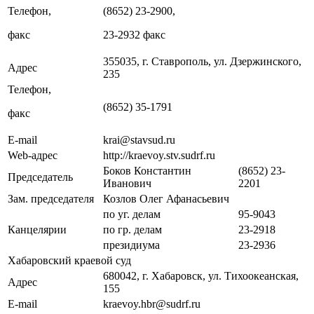
Телефон,
(8652) 23-2900,
факс
23-2932 факс
355035, г. Ставрополь, ул. Дзержинского,
Адрес
235
Телефон,
(8652) 35-1791
факс
E-mail
krai@stavsud.ru
Web-адрес
http://kraevoy.stv.sudrf.ru
Боков Константин
(8652) 23-
Председатель
Иванович
2201
Зам. председателя
Козлов Олег Афанасьевич
по уг. делам
95-9043
Канцелярии
по гр. делам
23-2918
президиума
23-2936
Хабаровский краевой суд
680042, г. Хабаровск, ул. Тихоокеанская,
Адрес
155
E-mail
kraevoy.hbr@sudrf.ru