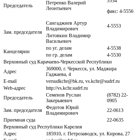
5554
Петренко Валерий
Председатель
Леонтьевич
факс: 4-5556
Сангаджиев Артур
4-5553
Владимирович
Зам. председателя
Литовкин Владимир
Васильевич
по уг. делам
4-5538
Канцелярии
по гр. делам
4-5530
Верховный суд Карачаево-Черкесской Республики
369000, г. Черкесск, ул. Маджира
Адрес
Гаджаева, 4
E-mail
versudkchr@bk.ru, vs.kchr@sudrf.ru
Web-адрес
http://vs.kchr.sudrf.ru
Семенов Руслан
(8782) 22-
Председатель
Закерьяевич
0905
Федотов Юрий
Зам. председателя
22-0613
Владимирович
Приемная суда
22-0635
Верховный суд Республики Карелия
Адрес
185910, г. Петрозаводск, ул. Кирова, 27