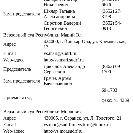
Николаевич
6676
Шкляр Татьяна
(3652) 27-
Зам. председателя
Александровна
3198
Сиротюк Валерий
(3652) 54-
Георгиевич
0913
Верховный суд Республики Марий Эл
424000, г. Йошкар-Ола, ул. Кремлевская,
Адрес
13
E-mail
vs.mari@sudrf.ru
Web-адрес
http://vs.mari.sudrf.ru
Давыдов Александр
(8362) 69-
Председатель
Сергеевич
1700
Грачев Артем
Зам. председателя
Вячеславович
69-1733
Приемная суда
факс: 41-4389
Верховный суд Республики Мордовия
Адрес
430005, г. Саранск, ул. Л. Толстого, 21
E-mail
vs.mor@sudrf.ru, vs.krm@inbox.ru
Web-адрес
http://vs.mor.sudrf.ru