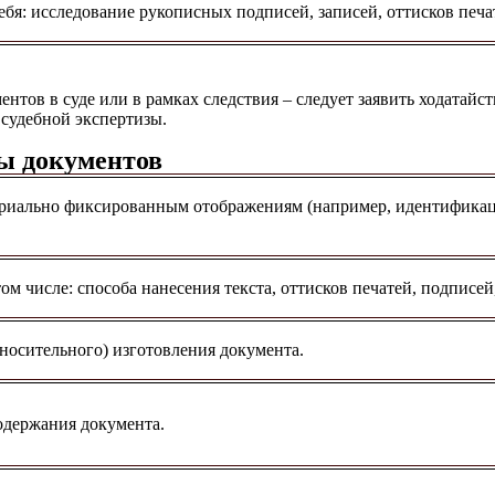
ебя: исследование рукописных подписей, записей, оттисков печа
тов в суде или в рамках следствия – следует заявить ходатайс
судебной экспертизы.
зы документов
риально фиксированным отображениям (например, идентификация
ом числе: способа нанесения текста, оттисков печатей, подписе
носительного) изготовления документа.
одержания документа.