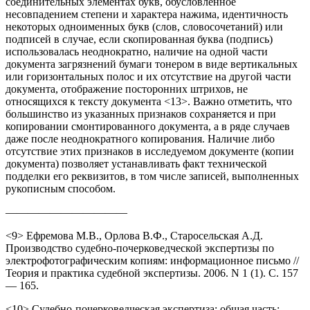
соединительных элементах букв, обусловленное
несовпадением степени и характера нажима, идентичность
некоторых одноименных букв (слов, словосочетаний) или
подписей в случае, если скопированная буква (подпись)
использовалась неоднократно, наличие на одной части
документа загрязнений бумаги тонером в виде вертикальных
или горизонтальных полос и их отсутствие на другой части
документа, отображение посторонних штрихов, не
относящихся к тексту документа <13>. Важно отметить, что
большинство из указанных признаков сохраняется и при
копировании смонтированного документа, а в ряде случаев
даже после неоднократного копирования. Наличие либо
отсутствие этих признаков в исследуемом документе (копии
документа) позволяет устанавливать факт технической
подделки его реквизитов, в том числе записей, выполненных
рукописным способом.
———————————
<9> Ефремова М.В., Орлова В.Ф., Старосельская А.Д.
Производство судебно-почерковедческой экспертизы по
электрофотографическим копиям: информационное письмо //
Теория и практика судебной экспертизы. 2006. N 1 (1). С. 157
— 165.
<10> Судебно-почерковедческая экспертиза: общая часть: