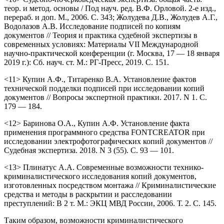
теор. и метод. основы / Под науч. ред. В.Ф. Орловой. 2-е изд.,
перераб. и доп. М., 2006. С. 343; Жолудева Д.В., Жолудев А.Г.,
Водолазов А.В. Исследование подписей по копиям
документов // Теория и практика судебной экспертизы в
современных условиях: Материалы VII Международной
научно-практической конференции (г. Москва, 17 — 18 января
2019 г.): Сб. науч. ст. М.: РГ-Пресс, 2019. С. 151.
<11> Купин А.Ф., Титаренко В.А. Установление фактов
технической подделки подписей при исследовании копий
документов // Вопросы экспертной практики. 2017. N 1. С.
179 — 184.
<12> Баринова О.А., Купин А.Ф. Установление факта
применения программного средства FONTCREATOR при
исследовании электрофотографических копий документов //
Судебная экспертиза. 2018. N 3 (55). С. 93 — 101.
<13> Плинатус А.А. Современные возможности технико-
криминалистического исследования копий документов,
изготовленных посредством монтажа // Криминалистические
средства и методы в раскрытии и расследовании
преступлений: В 2 т. М.: ЭКЦ МВД России, 2006. Т. 2. С. 145.
Таким образом, возможности криминалистического