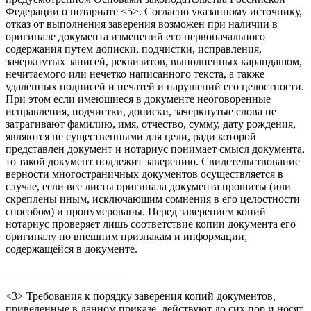
Федерации о нотариате <5>. Согласно указанному источнику,
отказ от выполнения заверения возможен при наличии в
оригинале документа изменений его первоначального
содержания путем дописки, подчистки, исправления,
зачеркнутых записей, реквизитов, выполненных карандашом,
нечитаемого или нечетко написанного текста, а также
удаленных подписей и печатей и нарушений его целостности.
При этом если имеющиеся в документе неоговоренные
исправления, подчистки, дописки, зачеркнутые слова не
затрагивают фамилию, имя, отчество, сумму, дату рождения,
являются не существенными для цели, ради которой
представлен документ и нотариус понимает смысл документа,
то такой документ подлежит заверению. Свидетельствование
верности многостраничных документов осуществляется в
случае, если все листы оригинала документа прошиты (или
скреплены иным, исключающим сомнения в его целостности
способом) и пронумерованы. Перед заверением копий
нотариус проверяет лишь соответствие копии документа его
оригиналу по внешним признакам и информации,
содержащейся в документе.
———————————
<3> Требования к порядку заверения копий документов,
приведенные в данном приказе, действуют до сих пор и носят