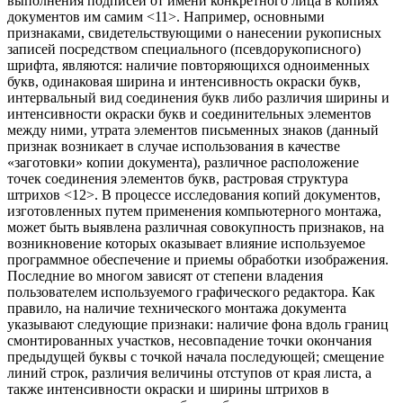
выполнения подписей от имени конкретного лица в копиях
документов им самим <11>. Например, основными
признаками, свидетельствующими о нанесении рукописных
записей посредством специального (псевдорукописного)
шрифта, являются: наличие повторяющихся одноименных
букв, одинаковая ширина и интенсивность окраски букв,
интервальный вид соединения букв либо различия ширины и
интенсивности окраски букв и соединительных элементов
между ними, утрата элементов письменных знаков (данный
признак возникает в случае использования в качестве
«заготовки» копии документа), различное расположение
точек соединения элементов букв, растровая структура
штрихов <12>. В процессе исследования копий документов,
изготовленных путем применения компьютерного монтажа,
может быть выявлена различная совокупность признаков, на
возникновение которых оказывает влияние используемое
программное обеспечение и приемы обработки изображения.
Последние во многом зависят от степени владения
пользователем используемого графического редактора. Как
правило, на наличие технического монтажа документа
указывают следующие признаки: наличие фона вдоль границ
смонтированных участков, несовпадение точки окончания
предыдущей буквы с точкой начала последующей; смещение
линий строк, различия величины отступов от края листа, а
также интенсивности окраски и ширины штрихов в