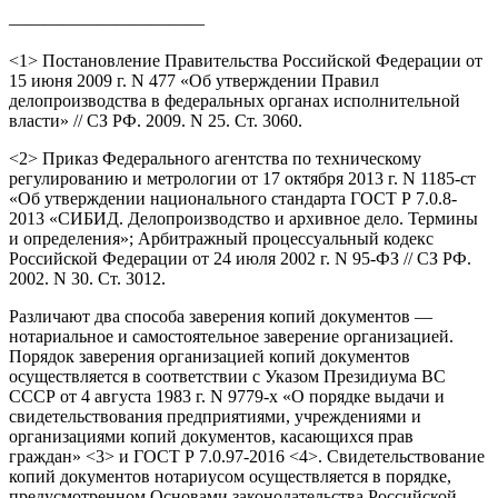
———————————
<1> Постановление Правительства Российской Федерации от
15 июня 2009 г. N 477 «Об утверждении Правил
делопроизводства в федеральных органах исполнительной
власти» // СЗ РФ. 2009. N 25. Ст. 3060.
<2> Приказ Федерального агентства по техническому
регулированию и метрологии от 17 октября 2013 г. N 1185-ст
«Об утверждении национального стандарта ГОСТ Р 7.0.8-
2013 «СИБИД. Делопроизводство и архивное дело. Термины
и определения»; Арбитражный процессуальный кодекс
Российской Федерации от 24 июля 2002 г. N 95-ФЗ // СЗ РФ.
2002. N 30. Ст. 3012.
Различают два способа заверения копий документов —
нотариальное и самостоятельное заверение организацией.
Порядок заверения организацией копий документов
осуществляется в соответствии с Указом Президиума ВС
СССР от 4 августа 1983 г. N 9779-х «О порядке выдачи и
свидетельствования предприятиями, учреждениями и
организациями копий документов, касающихся прав
граждан» <3> и ГОСТ Р 7.0.97-2016 <4>. Свидетельствование
копий документов нотариусом осуществляется в порядке,
предусмотренном Основами законодательства Российской