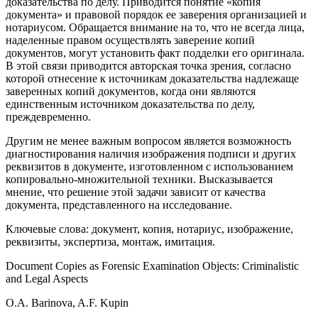
доказательства по делу. Приводится понятие «копия
документа» и правовой порядок ее заверения организацией и
нотариусом. Обращается внимание на то, что не всегда лица,
наделенные правом осуществлять заверение копий
документов, могут установить факт подделки его оригинала.
В этой связи приводится авторская точка зрения, согласно
которой отнесение к источникам доказательства надлежаще
заверенных копий документов, когда они являются
единственным источником доказательства по делу,
преждевременно.
Другим не менее важным вопросом является возможность
диагностирования наличия изображения подписи и других
реквизитов в документе, изготовленном с использованием
копировально-множительной техники. Высказывается
мнение, что решение этой задачи зависит от качества
документа, представленного на исследование.
Ключевые слова: документ, копия, нотариус, изображение,
реквизиты, экспертиза, монтаж, имитация.
Document Copies as Forensic Examination Objects: Criminalistic
and Legal Aspects
O.A. Barinova, A.F. Kupin