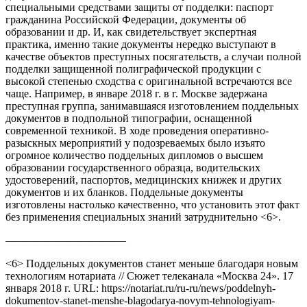
специальными средствами защиты от подделки: паспорт
гражданина Российской Федерации, документы об
образовании и др. И, как свидетельствует экспертная
практика, именно такие документы нередко выступают в
качестве объектов преступных посягательств, а случаи полной
подделки защищенной полиграфической продукции с
высокой степенью сходства с оригинальной встречаются все
чаще. Например, в январе 2018 г. в г. Москве задержана
преступная группа, занимавшаяся изготовлением поддельных
документов в подпольной типографии, оснащенной
современной техникой. В ходе проведения оперативно-
разыскных мероприятий у подозреваемых было изъято
огромное количество поддельных дипломов о высшем
образовании государственного образца, водительских
удостоверений, паспортов, медицинских книжек и других
документов и их бланков. Поддельные документы
изготовлены настолько качественно, что установить этот факт
без применения специальных знаний затруднительно <6>.
———————————
<6> Поддельных документов станет меньше благодаря новым
технологиям нотариата // Сюжет телеканала «Москва 24». 17
января 2018 г. URL: https://notariat.ru/ru-ru/news/poddelnyh-
dokumentov-stanet-menshe-blagodarya-novym-tehnologiyam-