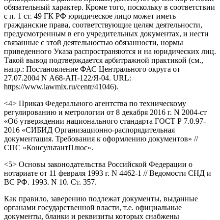
обязательный характер. Кроме того, поскольку в соответствии
с п. 1 ст. 49 ГК РФ юридическое лицо может иметь
гражданские права, соответствующие целям деятельности,
предусмотренным в его учредительных документах, и нести
связанные с этой деятельностью обязанности, нормы
приведенного Указа распространяются и на юридических лиц.
Такой вывод подтверждается арбитражной практикой (см.,
напр.: Постановление ФАС Центрального округа от
27.07.2004 N А68-АП-122/Я-04. URL:
https://www.lawmix.ru/centr/41046).
<4> Приказ Федерального агентства по техническому
регулированию и метрологии от 8 декабря 2016 г. N 2004-ст
«Об утверждении национального стандарта ГОСТ Р 7.0.97-
2016 «СИБИД Организационно-распорядительная
документация. Требования к оформлению документов» //
СПС «КонсультантПлюс».
<5> Основы законодательства Российской Федерации о
нотариате от 11 февраля 1993 г. N 4462-1 // Ведомости СНД и
ВС РФ. 1993. N 10. Ст. 357.
Как правило, заверению подлежат документы, выданные
органами государственной власти, т.е. официальные
документы, бланки и реквизиты которых снабжены