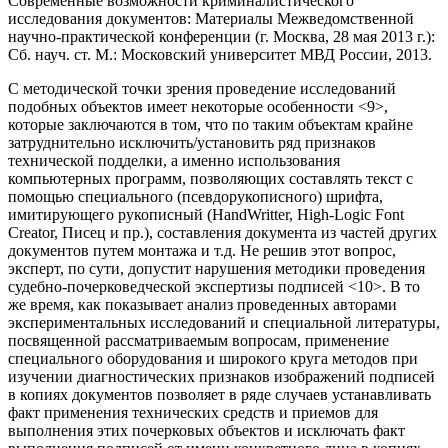
Современные возможности криминалистического
исследования документов: Материалы Межведомственной
научно-практической конференции (г. Москва, 28 мая 2013 г.):
Сб. науч. ст. М.: Московский университет МВД России, 2013.
С методической точки зрения проведение исследований
подобных объектов имеет некоторые особенности <9>,
которые заключаются в том, что по таким объектам крайне
затруднительно исключить/установить ряд признаков
технической подделки, а именно использования
компьютерных программ, позволяющих составлять текст с
помощью специального (псевдорукописного) шрифта,
имитирующего рукописный (HandWritter, High-Logic Font
Creator, Писец и пр.), составления документа из частей других
документов путем монтажа и т.д. Не решив этот вопрос,
эксперт, по сути, допустит нарушения методики проведения
судебно-почерковедческой экспертизы подписей <10>. В то
же время, как показывает анализ проведенных авторами
экспериментальных исследований и специальной литературы,
посвященной рассматриваемым вопросам, применение
специального оборудования и широкого круга методов при
изучении диагностических признаков изображений подписей
в копиях документов позволяет в ряде случаев устанавливать
факт применения технических средств и приемов для
выполнения этих почерковых объектов и исключать факт