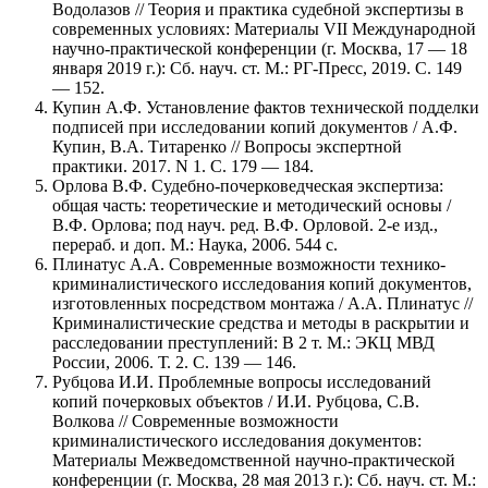
Водолазов // Теория и практика судебной экспертизы в
современных условиях: Материалы VII Международной
научно-практической конференции (г. Москва, 17 — 18
января 2019 г.): Сб. науч. ст. М.: РГ-Пресс, 2019. С. 149
— 152.
Купин А.Ф. Установление фактов технической подделки
подписей при исследовании копий документов / А.Ф.
Купин, В.А. Титаренко // Вопросы экспертной
практики. 2017. N 1. С. 179 — 184.
Орлова В.Ф. Судебно-почерковедческая экспертиза:
общая часть: теоретические и методический основы /
В.Ф. Орлова; под науч. ред. В.Ф. Орловой. 2-е изд.,
перераб. и доп. М.: Наука, 2006. 544 с.
Плинатус А.А. Современные возможности технико-
криминалистического исследования копий документов,
изготовленных посредством монтажа / А.А. Плинатус //
Криминалистические средства и методы в раскрытии и
расследовании преступлений: В 2 т. М.: ЭКЦ МВД
России, 2006. Т. 2. С. 139 — 146.
Рубцова И.И. Проблемные вопросы исследований
копий почерковых объектов / И.И. Рубцова, С.В.
Волкова // Современные возможности
криминалистического исследования документов:
Материалы Межведомственной научно-практической
конференции (г. Москва, 28 мая 2013 г.): Сб. науч. ст. М.: