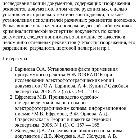
исследования копий документов, содержащих изображения
реквизитов документов, в том числе рукописных, с целью
установления признаков технической подделки, а также
установления исполнителей различных реквизитов возможно.
Решая вопрос о назначении почерковедческой либо технико-
криминалистической экспертизы документов по копии
документа, следует принимать во внимание ее качество в
целом либо отдельных реквизитов (четкость изображения, его
разрешение, разрядность цветовой палитры и пр.).
Литература
Баринова О.А. Установление факта применения
программного средства FONTCREATOR при
исследовании электрофотографических копий
документов / О.А. Баринова, А.Ф. Купин // Судебная
экспертиза. 2018. N 3 (55). С. 93 — 101.
Ефремова М.В. Производство судебно-
почерковедческой экспертизы по
электрофотографическим копиям: информационное
письмо / М.В. Ефремова, В.Ф. Орлова, А.Д.
Старосельская // Теория и практика судебной
экспертизы. 2006. N 1 (1). С. 157 — 165.
Жолудева Д.В. Исследование подписей по копиям
документов / Д.В. Жолудева, А.Г. Жолудев, А.В.